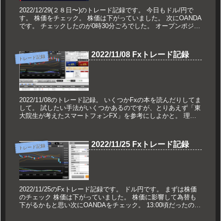
2022/12/29(２８日〜)のトレード記録です。 今日もドル/円で
す。 株価をチェック。 株価は下がっていました。 次にOANDA
です。 チェックしたのが0時30分ごろでした。 オープンポジシ
ョンでは買いが優勢の...
2022/11/08 Fxトレード記録
トレード記録
2022/11/08のトレード記録。 いくつかFxの本を読んだりしてま
して。 試したい手法がいくつかあるのですが、とりあえず「東
大院生が考えたスマートフォンFX」を参考にしよかと。 理由
はテクニカルな内容にも触れていてかつ、投資家...
2022/11/25 Fxトレード記録
トレード記録
2022/11/25のFxトレード記録です。 ドル円です。 まずは株価
のチェック 株価は下がっていました。 株価に影響して為替も
下がるかもと思い次にOANDAをチェック。 13:00頃だったので
順張りで入ることに(金曜日は...